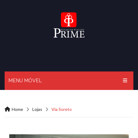
MENU MÓVEL
HOME
Home
Lojas
Via Soreto
O PRIME
BLOG
LOJAS