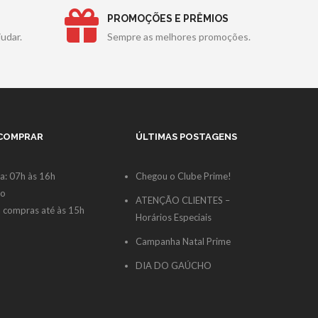
PROMOÇÕES E PRÊMIOS
udar.
Sempre as melhores promoções.
 COMPRAR
ÚLTIMAS POSTAGENS
a: 07h às 16h
Chegou o Clube Prime!
do
ATENÇÃO CLIENTES –
 compras até às 15h
Horários Especiais
Campanha Natal Prime
DIA DO GAÚCHO