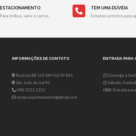
ESTACIONAMENTO
TEM UMA DÚVIDA
Para ônibus, vans e carros.
Estamos prontos para aj
INFORMAÇÕES DE CONTATO
ENTRADA PARA
Rodovia BR 101 KM 452 Nº 845
Domingo a Sext
São João do Sul/SC
Sábado: Fecha
(48) 3521.5252
OBS:
Entrada para
recepcaoprimecentral@gmail.com