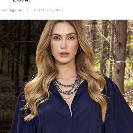
|
hoppingprime
On
maio
16,
2025