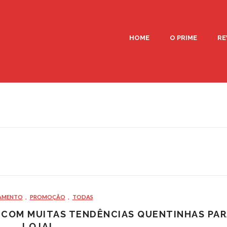
HOME
O PRIME
RE
AMENTO
,
PROMOÇÃO
,
TODAS
L COM MUITAS TENDÊNCIAS QUENTINHAS PAR
LOJA!