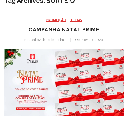
Tag Archives:
SORTEIO
AGÊNCIAS
REVISTA
PROMOÇÃO
,
TODAS
CAMPANHA NATAL PRIME
CONTATO
|
Posted by
shoppingprime
On
nov
25,
2025